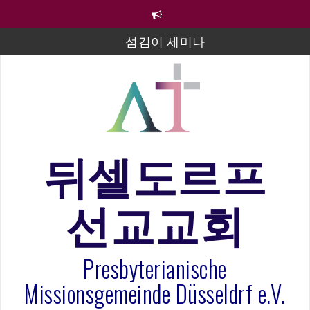
컨
텐
츠
섬김이 세미나
로
바
김태희 자매 졸업연주
로
2023년 어린이 주일 유초등부 발표
가
기
라합3 나라 봉헌송
그리스도인의 생활영성 1기 수료식
뒤셀도르프
은퇴사-우선화 권사
선교교회
20260322 주안에 가만히 머물기(요한복음 15:1-17) 손
훈목사
Presbyterianische
Missionsgemeinde Düsseldrf e.V.