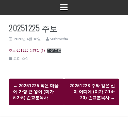
20251225 주보
2026년 4월 16일
Multimedia
주보-251225 성탄절 (1)
다운로드
교회 소식
글
←
20251225 작은 마을
20251228 주와 같은 신
내
에 가장 큰 왕이 (미가
이 어디에 (미가 7:14-
비
5:2-5) 손교훈목사
20) 손교훈목사
→
게
이
션