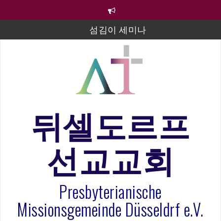
컨
텐
츠
섬김이 세미나
로
바
김태희 자매 졸업연주
로
2023년 어린이 주일 유초등부 발표
가
기
라합3 나라 봉헌송
그리스도인의 생활영성 1기 수료식
뒤셀도르프
은퇴사-우선화 권사
선교교회
20260322 주안에 가만히 머물기(요한복음 15:1-17) 손
훈목사
Presbyterianische
Missionsgemeinde Düsseldrf e.V.