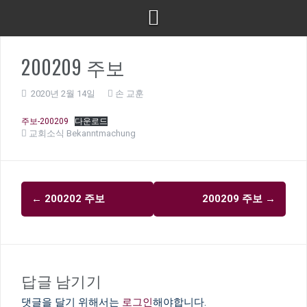
200209 주보
2020년 2월 14일
손 교훈
주보-200209
다운로드
교회소식 Bekanntmachung
글
←
200202 주보
200209 주보
→
내
비
게
이
답글 남기기
션
댓글을 달기 위해서는
로그인
해야합니다.