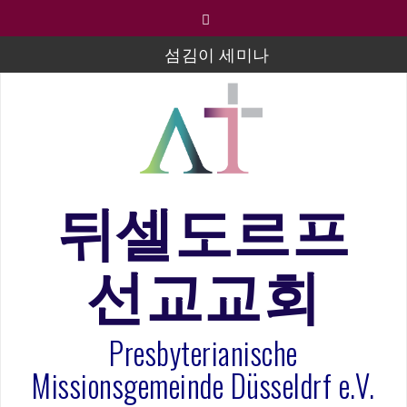
컨
텐
츠
섬김이 세미나
로
바
김태희 자매 졸업연주
로
2023년 어린이 주일 유초등부 발표
가
기
라합3 나라 봉헌송
그리스도인의 생활영성 1기 수료식
뒤셀도르프
은퇴사-우선화 권사
선교교회
20260322 주안에 가만히 머물기(요한복음 15:1-17) 손
훈목사
Presbyterianische
Missionsgemeinde Düsseldrf e.V.