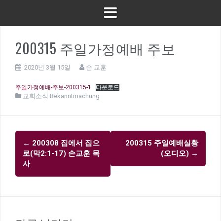
200315 주일가정예배 주보
2020년 3월 15일
손 교훈
주일가정예배-주보-200315-1
다운로드
교회소식 Bekanntmachung
글
←
200308 집에서 집으
200315 주일예배실황
내
로(막2:1-17) 손교훈 목
(오디오)
→
비
사
게
이
션