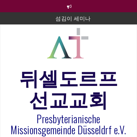
컨
텐
츠
섬김이 세미나
로
바
김태희 자매 졸업연주
로
2023년 어린이 주일 유초등부 발표
가
기
라합3 나라 봉헌송
그리스도인의 생활영성 1기 수료식
뒤셀도르프
은퇴사-우선화 권사
선교교회
20260322 주안에 가만히 머물기(요한복음 15:1-17) 손
훈목사
Presbyterianische
Missionsgemeinde Düsseldrf e.V.