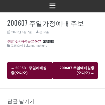
200607 주일가정예배 주보
2020년 6월 7일
손 교훈
주일가정예배-주보-200607
다운로드
교회소식 Bekanntmachung
글
←
200531 주일예배실
200607 주일예배실황
내
황(오디오)
(오디오)
→
비
게
이
션
답글 남기기