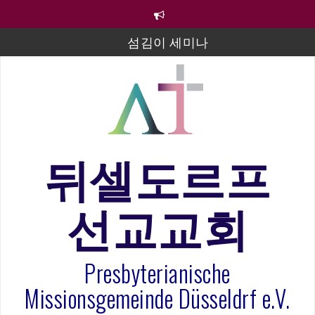
컨
텐
츠
섬김이 세미나
로
바
김태희 자매 졸업연주
로
2023년 어린이 주일 유초등부 발표
가
기
라합3 나라 봉헌송
그리스도인의 생활영성 1기 수료식
뒤셀도르프
은퇴사-우선화 권사
선교교회
20260322 주안에 가만히 머물기(요한복음 15:1-17) 손
훈목사
Presbyterianische
Missionsgemeinde Düsseldrf e.V.