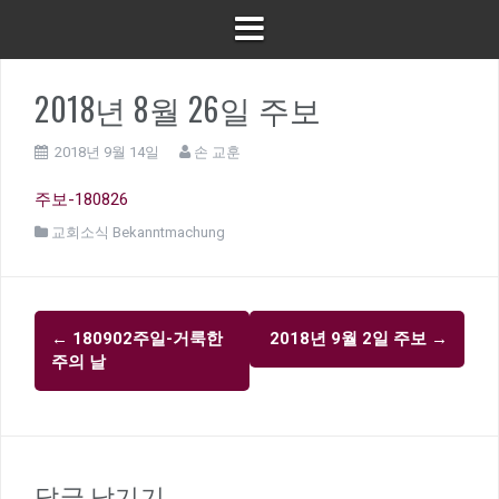
2018년 8월 26일 주보
2018년 9월 14일
손 교훈
주보-180826
교회소식 Bekanntmachung
글
←
180902주일-거룩한
2018년 9월 2일 주보
→
내
주의 날
비
게
이
션
답글 남기기