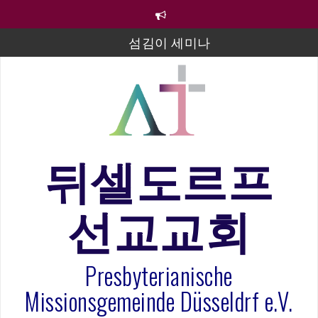
컨
텐
츠
섬김이 세미나
로
바
김태희 자매 졸업연주
로
2023년 어린이 주일 유초등부 발표
가
기
라합3 나라 봉헌송
그리스도인의 생활영성 1기 수료식
뒤셀도르프
은퇴사-우선화 권사
선교교회
20260322 주안에 가만히 머물기(요한복음 15:1-17) 손
훈목사
Presbyterianische
Missionsgemeinde Düsseldrf e.V.