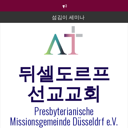
컨
텐
츠
섬김이 세미나
로
바
김태희 자매 졸업연주
로
2023년 어린이 주일 유초등부 발표
가
기
라합3 나라 봉헌송
그리스도인의 생활영성 1기 수료식
뒤셀도르프
은퇴사-우선화 권사
선교교회
20260322 주안에 가만히 머물기(요한복음 15:1-17) 손
훈목사
Presbyterianische
Missionsgemeinde Düsseldrf e.V.