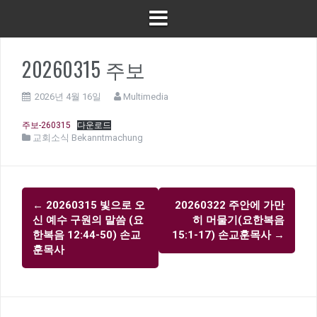
20260315 주보
2026년 4월 16일
Multimedia
주보-260315
다운로드
교회소식 Bekanntmachung
글
←
20260315 빛으로 오
20260322 주안에 가만
내
신 예수 구원의 말씀 (요
히 머물기(요한복음
비
한복음 12:44-50) 손교
15:1-17) 손교훈목사
→
훈목사
게
이
션