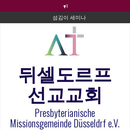
컨
텐
츠
섬김이 세미나
로
바
김태희 자매 졸업연주
로
2023년 어린이 주일 유초등부 발표
가
기
라합3 나라 봉헌송
그리스도인의 생활영성 1기 수료식
뒤셀도르프
은퇴사-우선화 권사
선교교회
20260322 주안에 가만히 머물기(요한복음 15:1-17) 손
훈목사
Presbyterianische
Missionsgemeinde Düsseldrf e.V.