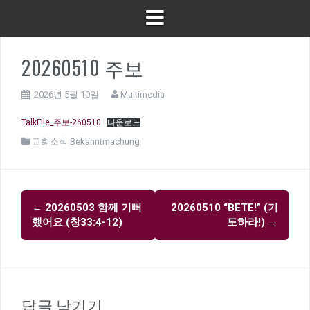
20260510 주보
2026년 5월 10일
Multimedia
TalkFile_주보-260510
다운로드
교회소식 Bekanntmachung
글
←
20260503 함께 기뻐
20260510 “BETE!” (기
내
했어요 (창33:4-12)
도하라!)
→
비
게
이
션
답글 남기기