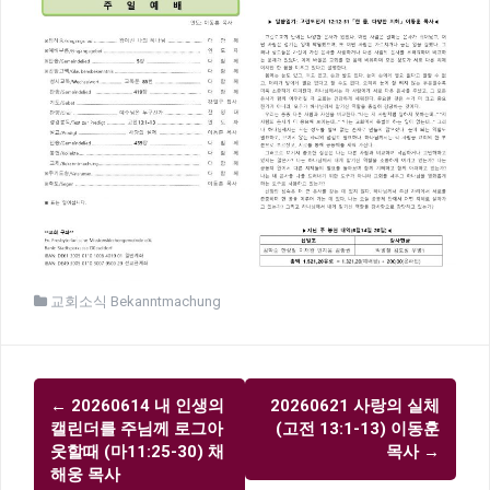
교회소식 Bekanntmachung
글
←
20260614 내 인생의
20260621 사랑의 실체
내
캘린더를 주님께 로그아
(고전 13:1-13) 이동훈
비
웃할때 (마11:25-30) 채
목사
→
해웅 목사