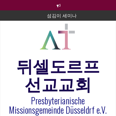
컨
텐
츠
섬김이 세미나
로
바
김태희 자매 졸업연주
로
2023년 어린이 주일 유초등부 발표
가
기
라합3 나라 봉헌송
그리스도인의 생활영성 1기 수료식
뒤셀도르프
은퇴사-우선화 권사
선교교회
20260322 주안에 가만히 머물기(요한복음 15:1-17) 손
훈목사
Presbyterianische
Missionsgemeinde Düsseldrf e.V.