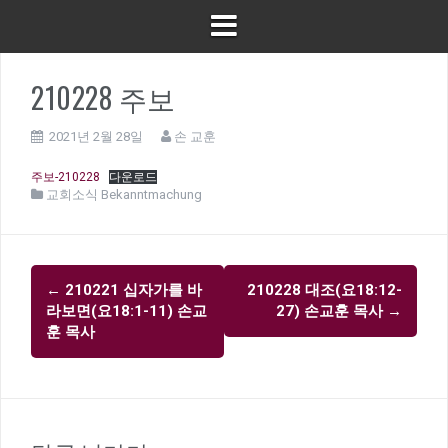
210228 주보
2021년 2월 28일
손 교훈
주보-210228
다운로드
교회소식 Bekanntmachung
글
←
210221 십자가를 바
210228 대조(요18:12-
내
라보면(요18:1-11) 손교
27) 손교훈 목사
→
비
훈 목사
게
이
션