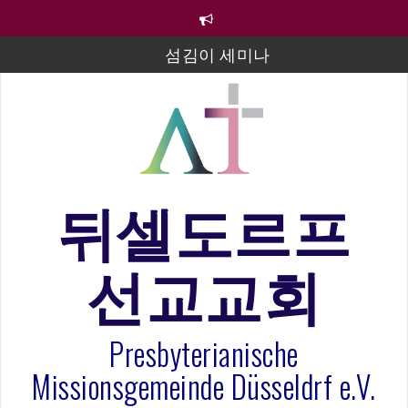
컨
텐
츠
섬김이 세미나
로
바
김태희 자매 졸업연주
로
2023년 어린이 주일 유초등부 발표
가
기
라합3 나라 봉헌송
그리스도인의 생활영성 1기 수료식
뒤셀도르프
은퇴사-우선화 권사
선교교회
20260322 주안에 가만히 머물기(요한복음 15:1-17) 손
훈목사
Presbyterianische
Missionsgemeinde Düsseldrf e.V.