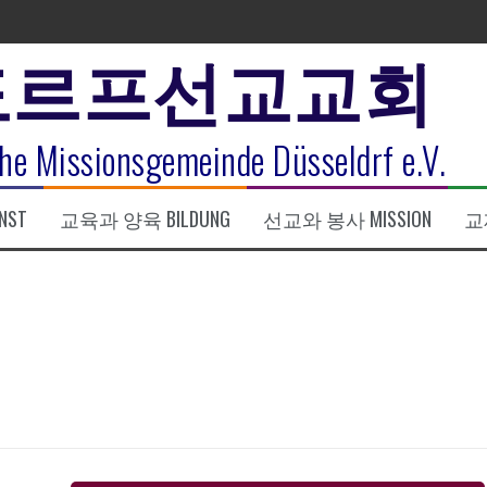
도르프선교교회
표
he Missionsgemeinde Düsseldrf e.V.
식
NST
교육과 양육 BILDUNG
선교와 봉사 MISSION
교제
한복음 15:1-17) 손교훈목사