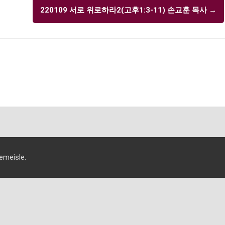
220109 서로 위로하라2(고후1:3-11) 손교훈 목사
→
eisle.