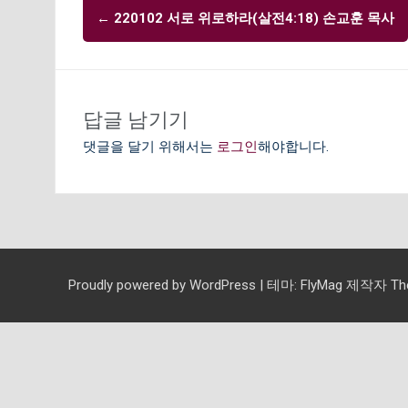
글
←
220102 서로 위로하라(살전4:18) 손교훈 목사
내
비
게
이
답글 남기기
션
댓글을 달기 위해서는
로그인
해야합니다.
Proudly powered by WordPress
|
테마:
FlyMag
제작자 Them