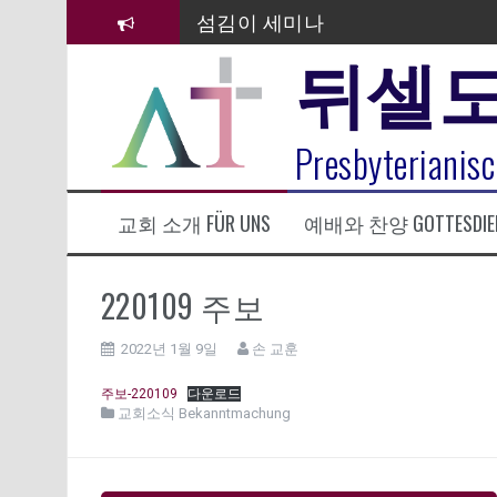
컨
섬김이 세미나
텐
뒤셀
츠
김태희 자매 졸업연주
로
바
2023년 어린이 주일 유초등부 발
로
라합3 나라 봉헌송
Presbyterianisc
가
기
그리스도인의 생활영성 1기 수료
교회 소개 FÜR UNS
예배와 찬양 GOTTESDIE
은퇴사-우선화 권사
20260322 주안에 가만히 머물기(요
220109 주보
2022년 1월 9일
손 교훈
주보-220109
다운로드
교회소식 Bekanntmachung