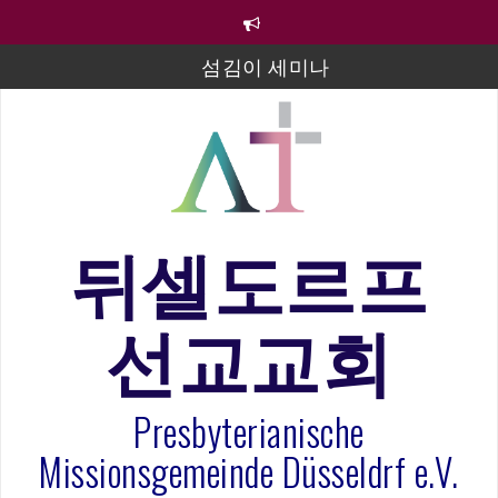
컨
텐
츠
섬김이 세미나
로
바
김태희 자매 졸업연주
로
2023년 어린이 주일 유초등부 발표
가
기
라합3 나라 봉헌송
그리스도인의 생활영성 1기 수료식
뒤셀도르프
은퇴사-우선화 권사
선교교회
20260322 주안에 가만히 머물기(요한복음 15:1-17) 손
훈목사
Presbyterianische
Missionsgemeinde Düsseldrf e.V.