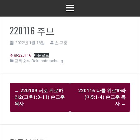
220116 주보
2022년 1월 16일
손 교훈
주보-220116
다운로드
교회소식 Bekanntmachung
글
←
220109 서로 위로하
220116 나를 위로하라
내
라2(고후1:3-11) 손교훈
(마5:1-4) 손교훈 목
비
목사
사
→
게
이
션