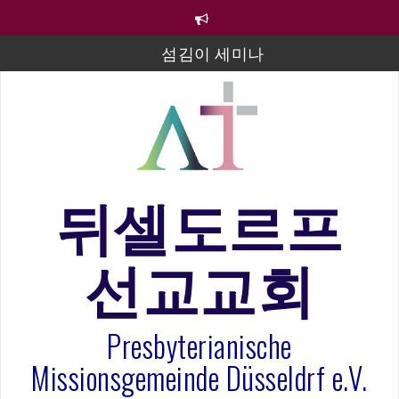
컨
텐
츠
섬김이 세미나
로
바
김태희 자매 졸업연주
로
2023년 어린이 주일 유초등부 발표
가
기
라합3 나라 봉헌송
그리스도인의 생활영성 1기 수료식
뒤셀도르프
은퇴사-우선화 권사
선교교회
20260322 주안에 가만히 머물기(요한복음 15:1-17) 손
훈목사
Presbyterianische
Missionsgemeinde Düsseldrf e.V.