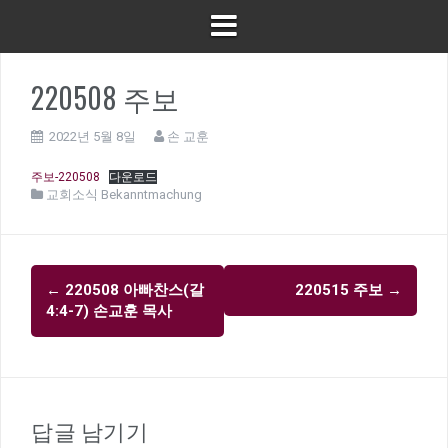
220508 주보
2022년 5월 8일
손 교훈
주보-220508
다운로드
교회소식 Bekanntmachung
글
←
220508 아빠찬스(갈
220515 주보
→
내
4:4-7) 손교훈 목사
비
게
이
션
답글 남기기