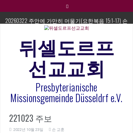
컨
텐
츠
20260322 주안에 가만히 머물기(요한복음 15:1-17) 손
로
교훈목사
바
로
뒤셀도르프
섬김이 세미나
가
기
김태희 자매 졸업연주
선교교회
2023년 어린이 주일 유초등부 발표
Presbyterianische
라합3 나라 봉헌송
Missionsgemeinde Düsseldrf e.V.
그리스도인의 생활영성 1기 수료식
은퇴사-우선화 권사
221023 주보
2022년 10월 23일
손 교훈