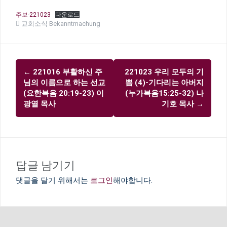
주보-221023
다운로드
교회소식 Bekanntmachung
글
←
221016 부활하신 주
221023 우리 모두의 기
내
님의 이름으로 하는 선교
쁨 (4)-기다리는 아버지
비
(요한복음 20:19-23) 이
(누가복음15:25-32) 나
광열 목사
기호 목사
→
게
이
션
답글 남기기
댓글을 달기 위해서는
로그인
해야합니다.