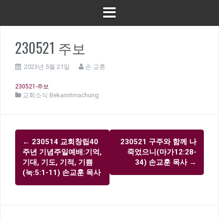
230521 주보
2023년 5월 21일
손 교훈
230521-주보
교회소식 Bekanntmachung
글
←
230514 교회창립40
230521 구주와 함께 나
내
주년 기념주일예배:기억,
죽었으니(마가12:28-
비
기대, 기도, 기적, 기쁨
34) 손교훈 목사
→
(눅:5:1-11) 손교훈 목사
게
이
션