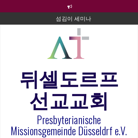
컨
텐
츠
섬김이 세미나
로
바
김태희 자매 졸업연주
로
2023년 어린이 주일 유초등부 발표
가
기
라합3 나라 봉헌송
그리스도인의 생활영성 1기 수료식
뒤셀도르프
은퇴사-우선화 권사
선교교회
20260322 주안에 가만히 머물기(요한복음 15:1-17) 손
훈목사
Presbyterianische
Missionsgemeinde Düsseldrf e.V.