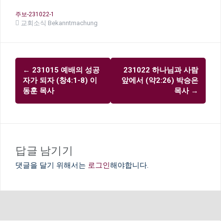
주보-231022-1
교회소식 Bekanntmachung
글
←
231015 예배의 성공
231022 하나님과 사람
내
자가 되자 (창4:1-8) 이
앞에서 (약2:26) 박승은
비
동훈 목사
목사
→
게
이
션
답글 남기기
댓글을 달기 위해서는
로그인
해야합니다.