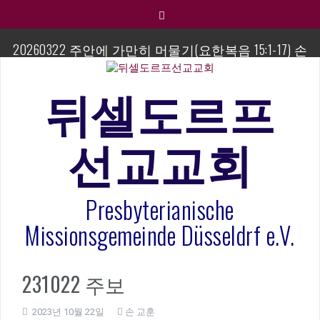
컨
텐
츠
20260322 주안에 가만히 머물기(요한복음 15:1-17) 손
로
교훈목사
바
로
뒤셀도르프
섬김이 세미나
가
기
김태희 자매 졸업연주
선교교회
2023년 어린이 주일 유초등부 발표
Presbyterianische
라합3 나라 봉헌송
Missionsgemeinde Düsseldrf e.V.
그리스도인의 생활영성 1기 수료식
은퇴사-우선화 권사
231022 주보
2023년 10월 22일
손 교훈