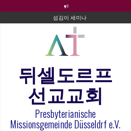
컨
텐
츠
섬김이 세미나
로
바
김태희 자매 졸업연주
로
2023년 어린이 주일 유초등부 발표
가
기
라합3 나라 봉헌송
그리스도인의 생활영성 1기 수료식
뒤셀도르프
은퇴사-우선화 권사
선교교회
20260322 주안에 가만히 머물기(요한복음 15:1-17) 손
훈목사
Presbyterianische
Missionsgemeinde Düsseldrf e.V.