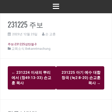
231225 주보
2023년 12월 25일
손 교훈
주보-231225성탄절-3
교회소식 Bekanntmachung
글
←
231224 이새의 뿌리
231225 아기 예수 대합
내
에서 (창49:13-33) 손교
창곡 (눅2:8-20) 손교훈
비
훈 목사
목사
→
게
이
션