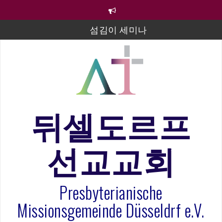
컨
텐
츠
섬김이 세미나
로
바
김태희 자매 졸업연주
로
2023년 어린이 주일 유초등부 발표
가
기
라합3 나라 봉헌송
그리스도인의 생활영성 1기 수료식
뒤셀도르프
은퇴사-우선화 권사
선교교회
20260322 주안에 가만히 머물기(요한복음 15:1-17) 손
훈목사
Presbyterianische
Missionsgemeinde Düsseldrf e.V.