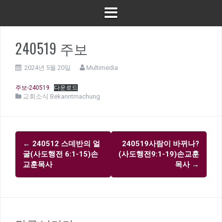
240519 주보
2024년 5월 20일
Multimedia
주보-240519
다운로드
교회소식 Bekanntmachung
글
←
240512 스데반의 얼
240519사람이 바뀌나?
내
굴(사도행전 6:1-15)손
(사도행전9:1-19)손교훈
비
교훈목사
목사
→
게
이
션