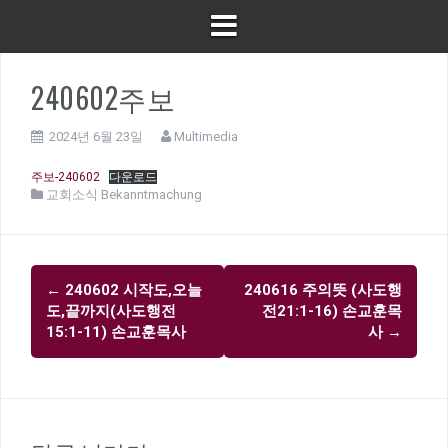
240602주보
2024년 6월 23일
Multimedia
주보-240602
다운로드
교회소식 Bekanntmachung
글
←
240602 시작도,오늘
240616 주의뜻 (사도행
내
도,끝까지(사도행전
전21:1-16) 손교훈목
비
15:1-11) 손교훈목사
사
→
게
이
션