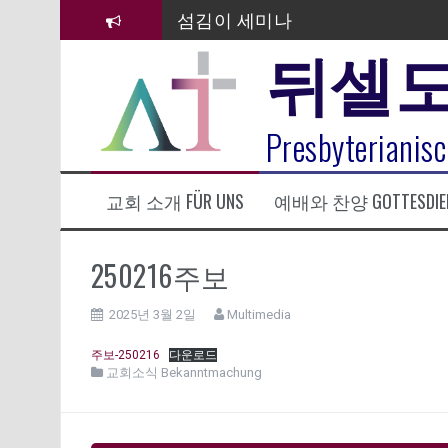
컨
섬김이 세미나
텐
뒤셀
츠
김태희 자매 졸업연주
로
바
2023년 어린이 주일 유초등부 발
로
라합3 나라 봉헌송
Presbyterianisc
가
기
그리스도인의 생활영성 1기 수료
교회 소개 FÜR UNS
예배와 찬양 GOTTESDIE
은퇴사-우선화 권사
20260322 주안에 가만히 머물기(요
250216주보
2025년 3월 2일
Multimedia
주보-250216
다운로드
교회소식 Bekanntmachung