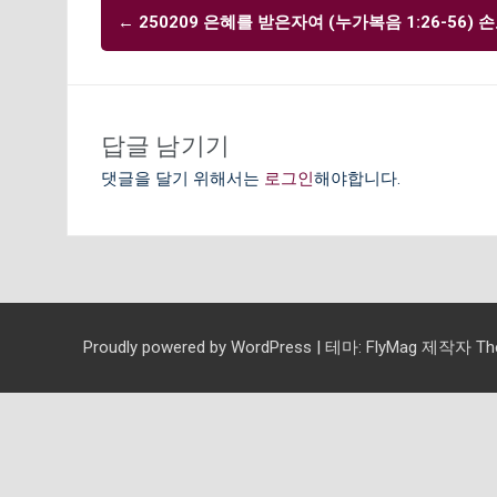
글
←
250209 은혜를 받은자여 (누가복음 1:26-56) 
내
비
게
이
답글 남기기
션
댓글을 달기 위해서는
로그인
해야합니다.
Proudly powered by WordPress
|
테마:
FlyMag
제작자 Them