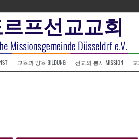
도르프선교교회
표
he Missionsgemeinde Düsseldrf e.V.
식
NST
교육과 양육 BILDUNG
선교와 봉사 MISSION
교제
한복음 15:1-17) 손교훈목사