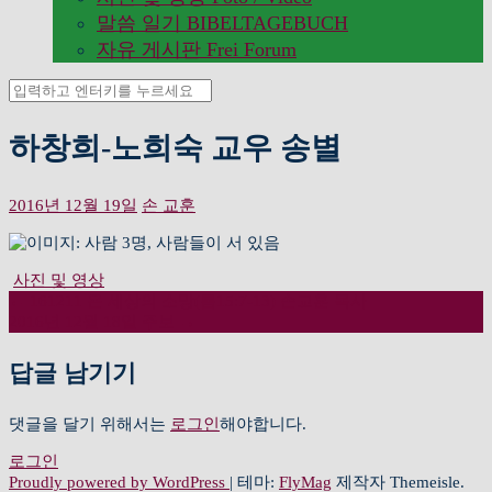
말씀 일기 BIBELTAGEBUCH
자유 게시판 Frei Forum
검
색:
하창희-노희숙 교우 송별
2016년 12월 19일
손 교훈
사진 및 영상
←
161211 온 세상의 소망(롬15:7-13) 손교훈 목사
글
2016년 12월 18일 주보
→
내
답글 남기기
비
댓글을 달기 위해서는
로그인
해야합니다.
게
로그인
이
Proudly powered by WordPress
|
테마:
FlyMag
제작자 Themeisle.