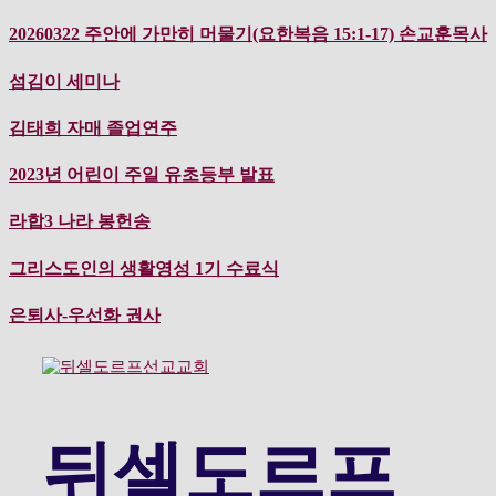
컨
20260322 주안에 가만히 머물기(요한복음 15:1-17) 손교훈목사
텐
츠
섬김이 세미나
로
바
김태희 자매 졸업연주
로
가
2023년 어린이 주일 유초등부 발표
기
라합3 나라 봉헌송
그리스도인의 생활영성 1기 수료식
은퇴사-우선화 권사
뒤셀도르프