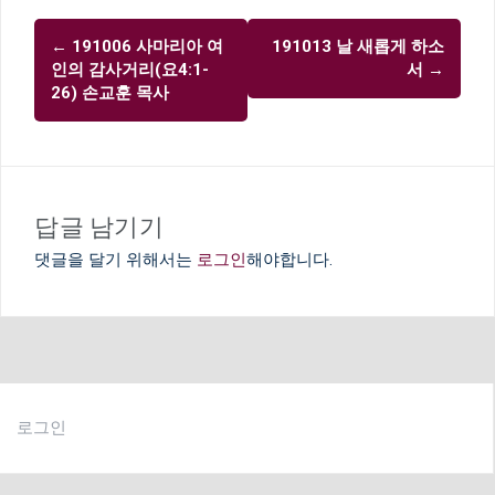
글
←
191006 사마리아 여
191013 날 새롭게 하소
내
인의 감사거리(요4:1-
서
→
비
26) 손교훈 목사
게
이
션
답글 남기기
댓글을 달기 위해서는
로그인
해야합니다.
로그인