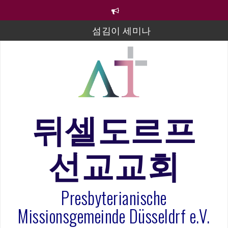
컨
텐
츠
섬김이 세미나
로
바
김태희 자매 졸업연주
로
2023년 어린이 주일 유초등부 발표
가
기
라합3 나라 봉헌송
그리스도인의 생활영성 1기 수료식
뒤셀도르프
은퇴사-우선화 권사
선교교회
20260322 주안에 가만히 머물기(요한복음 15:1-17) 손
훈목사
Presbyterianische
Missionsgemeinde Düsseldrf e.V.