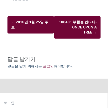
글
←
2018년 3월 25일 주
180401 부활절 칸타타-
내
보
ONCE UPON A
비
TREE
→
게
이
션
답글 남기기
댓글을 달기 위해서는
로그인
해야합니다.
로그인