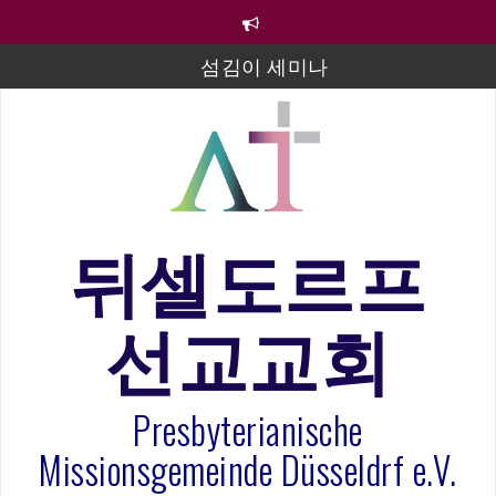
컨
텐
츠
섬김이 세미나
로
바
김태희 자매 졸업연주
로
2023년 어린이 주일 유초등부 발표
가
기
라합3 나라 봉헌송
그리스도인의 생활영성 1기 수료식
뒤셀도르프
은퇴사-우선화 권사
선교교회
20260322 주안에 가만히 머물기(요한복음 15:1-17) 손
훈목사
Presbyterianische
Missionsgemeinde Düsseldrf e.V.