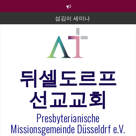
컨
텐
츠
섬김이 세미나
로
바
김태희 자매 졸업연주
로
2023년 어린이 주일 유초등부 발표
가
기
라합3 나라 봉헌송
그리스도인의 생활영성 1기 수료식
뒤셀도르프
은퇴사-우선화 권사
선교교회
20260322 주안에 가만히 머물기(요한복음 15:1-17) 손
훈목사
Presbyterianische
Missionsgemeinde Düsseldrf e.V.