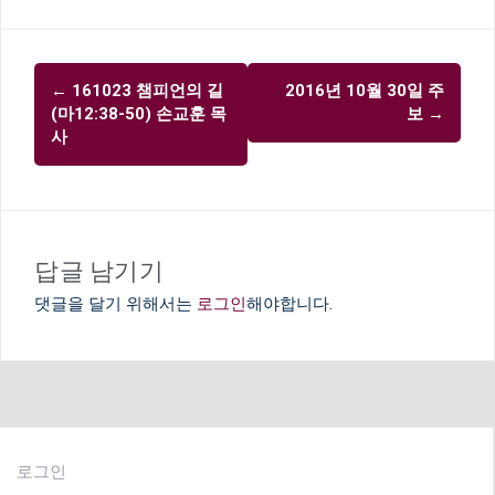
글
←
161023 챔피언의 길
2016년 10월 30일 주
내
(마12:38-50) 손교훈 목
보
→
비
사
게
이
션
답글 남기기
댓글을 달기 위해서는
로그인
해야합니다.
로그인