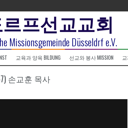
도르프선교교회
표
he Missionsgemeinde Düsseldrf e.V.
식
NST
교육과 양육 BILDUNG
선교와 봉사 MISSION
교제
한복음 15:1-17) 손교훈목사
-7) 손교훈 목사