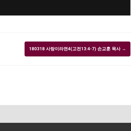
180318 사랑이라면4(고전13:4-7) 손교훈 목사
→