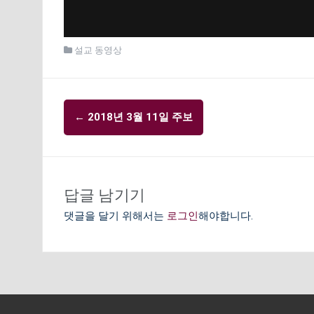
설교 동영상
글
←
2018년 3월 11일 주보
내
비
게
이
답글 남기기
션
댓글을 달기 위해서는
로그인
해야합니다.