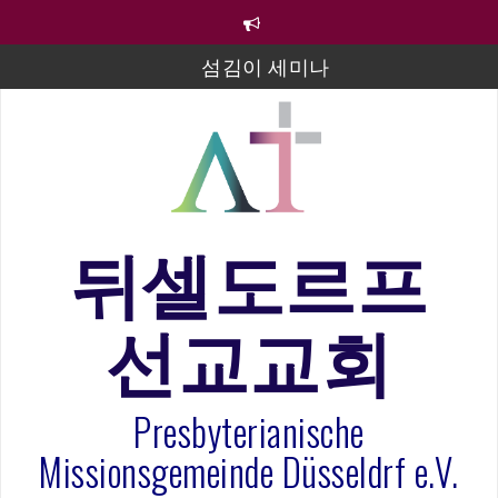
컨
텐
츠
섬김이 세미나
로
바
김태희 자매 졸업연주
로
2023년 어린이 주일 유초등부 발표
가
기
라합3 나라 봉헌송
그리스도인의 생활영성 1기 수료식
뒤셀도르프
은퇴사-우선화 권사
선교교회
20260322 주안에 가만히 머물기(요한복음 15:1-17) 손
훈목사
Presbyterianische
Missionsgemeinde Düsseldrf e.V.