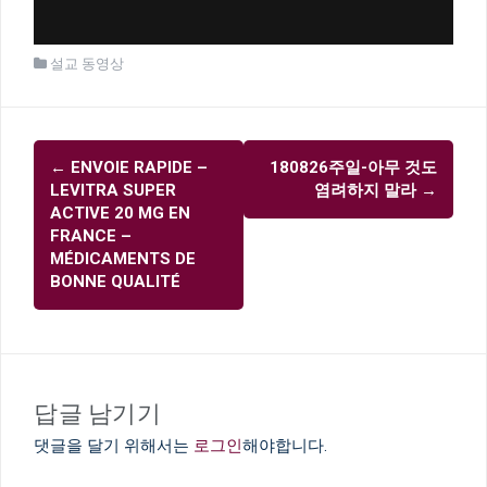
설교 동영상
글
←
ENVOIE RAPIDE –
180826주일-아무 것도
내
LEVITRA SUPER
염려하지 말라
→
비
ACTIVE 20 MG EN
FRANCE –
게
MÉDICAMENTS DE
이
BONNE QUALITÉ
션
답글 남기기
댓글을 달기 위해서는
로그인
해야합니다.