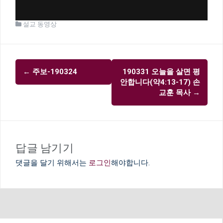
설교 동영상
글
←
주보-190324
190331 오늘을 살면 평
내
안합니다(약4:13-17) 손
비
교훈 목사
→
게
이
션
답글 남기기
댓글을 달기 위해서는
로그인
해야합니다.