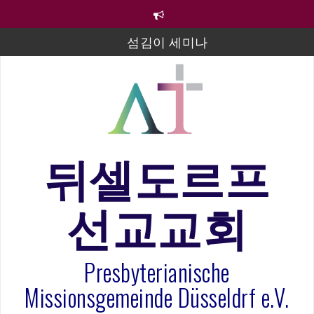
컨
텐
츠
섬김이 세미나
로
바
김태희 자매 졸업연주
로
2023년 어린이 주일 유초등부 발표
가
기
라합3 나라 봉헌송
그리스도인의 생활영성 1기 수료식
뒤셀도르프
은퇴사-우선화 권사
선교교회
20260322 주안에 가만히 머물기(요한복음 15:1-17) 손
훈목사
Presbyterianische
Missionsgemeinde Düsseldrf e.V.