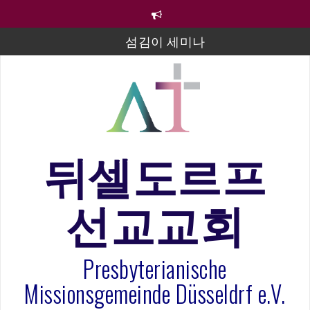
컨
텐
츠
섬김이 세미나
로
바
김태희 자매 졸업연주
로
2023년 어린이 주일 유초등부 발표
가
기
라합3 나라 봉헌송
그리스도인의 생활영성 1기 수료식
뒤셀도르프
은퇴사-우선화 권사
선교교회
20260322 주안에 가만히 머물기(요한복음 15:1-17) 손
훈목사
Presbyterianische
Missionsgemeinde Düsseldrf e.V.