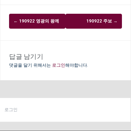
글
←
190922 영광의 왕께
190922 주보
→
내
비
게
이
답글 남기기
션
댓글을 달기 위해서는
로그인
해야합니다.
로그인