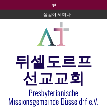
컨
텐
츠
섬김이 세미나
로
바
김태희 자매 졸업연주
로
2023년 어린이 주일 유초등부 발표
가
기
라합3 나라 봉헌송
그리스도인의 생활영성 1기 수료식
뒤셀도르프
은퇴사-우선화 권사
선교교회
20260322 주안에 가만히 머물기(요한복음 15:1-17) 손
훈목사
Presbyterianische
Missionsgemeinde Düsseldrf e.V.