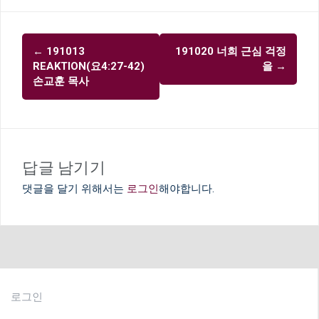
글
←
191013
191020 너희 근심 걱정
내
REAKTION(요4:27-42)
을
→
비
손교훈 목사
게
이
션
답글 남기기
댓글을 달기 위해서는
로그인
해야합니다.
로그인