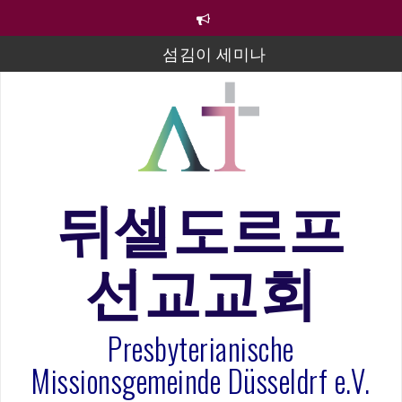
컨
텐
츠
섬김이 세미나
로
바
김태희 자매 졸업연주
로
2023년 어린이 주일 유초등부 발표
가
기
라합3 나라 봉헌송
그리스도인의 생활영성 1기 수료식
뒤셀도르프
은퇴사-우선화 권사
선교교회
20260322 주안에 가만히 머물기(요한복음 15:1-17) 손
훈목사
Presbyterianische
Missionsgemeinde Düsseldrf e.V.