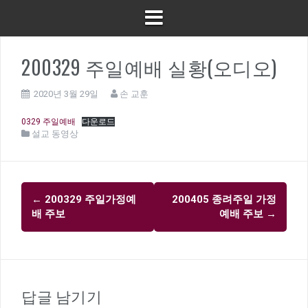
200329 주일예배 실황(오디오)
2020년 3월 29일
손 교훈
0329 주일예배
다운로드
설교 동영상
글
←
200329 주일가정예
200405 종려주일 가정
내
배 주보
예배 주보
→
비
게
이
션
답글 남기기