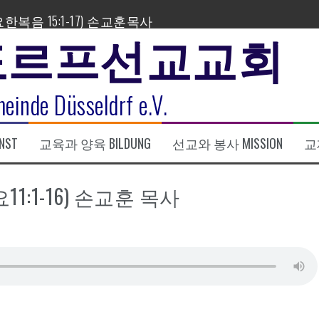
한복음 15:1-17) 손교훈목사
도르프선교교회
einde Düsseldrf e.V.
표
NST
교육과 양육 BILDUNG
선교와 봉사 MISSION
교제
11:1-16) 손교훈 목사
식