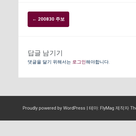
글
←
200830 주보
내
비
게
이
답글 남기기
션
댓글을 달기 위해서는
로그인
해야합니다.
Proudly powered by WordPress
|
테마:
FlyMag
제작자 Them