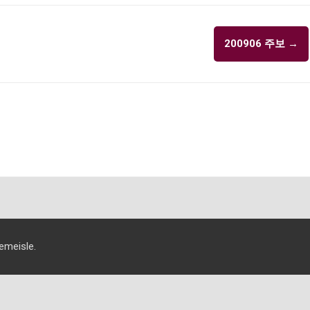
200906 주보
→
교
eisle.
담
모
예
교
회
임
임
배
회
소
목
및
및
역
개
사
섬
소
사
Für