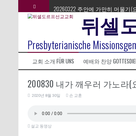
컨
20260322 주안에 가만히 머물기(요
텐
뒤셀
츠
로
섬김이 세미나
바
로
김태희 자매 졸업연주
Presbyterianische Missionsgem
가
기
2023년 어린이 주일 유초등부 발
교회 소개 FÜR UNS
예배와 찬양 GOTTESDIE
라합3 나라 봉헌송
200830 내가 깨우러 가노라(요
그리스도인의 생활영성 1기 수료
2020년 8월 30일
손 교훈
은퇴사-우선화 권사
설교 동영상