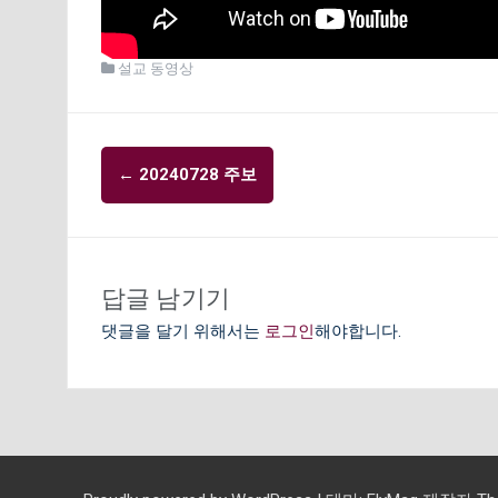
설교 동영상
글
←
20240728 주보
내
비
게
이
답글 남기기
션
댓글을 달기 위해서는
로그인
해야합니다.