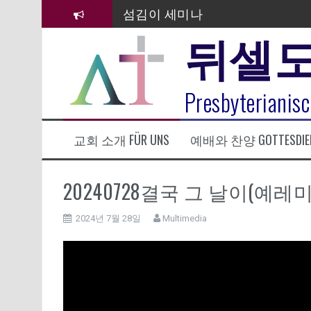
컨
섬김이 세미나
텐
뒤셀
츠
김태희 자매 졸업연주
로
바
2023년 어린이 주일 유초등부 발
로
라합3 나라 봉헌송
Presbyterianisc
가
기
그리스도인의 생활영성 1기 수료
교회 소개 FÜR UNS
예배와 찬양 GOTTESDIE
은퇴사-우선화 권사
20260322 주안에 가만히 머물기(요
20240728결국 그 날이(예레미
2024년 7월 28일
Multimedia