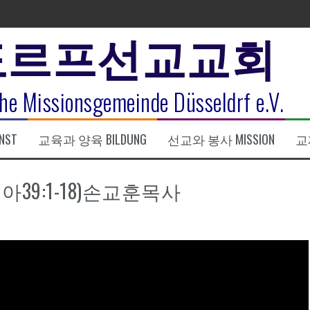
도르프선교교회
표
he Missionsgemeinde Düsseldrf e.V.
식
NST
교육과 양육 BILDUNG
선교와 봉사 MISSION
교제
한복음 15:1-17) 손교훈목사
아39:1-18)손교훈목사