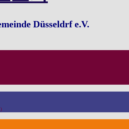
emeinde Düsseldrf e.V.
)