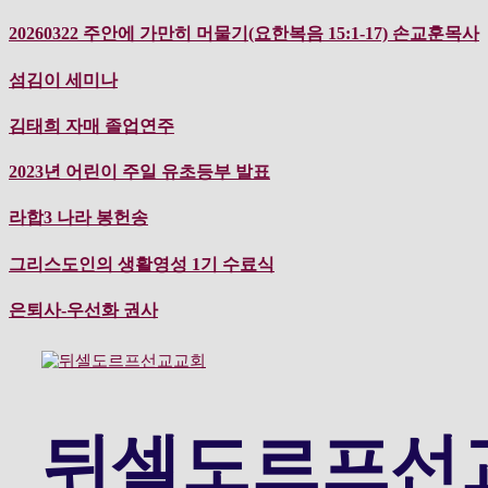
컨
20260322 주안에 가만히 머물기(요한복음 15:1-17) 손교훈목사
텐
츠
섬김이 세미나
로
바
김태희 자매 졸업연주
로
가
2023년 어린이 주일 유초등부 발표
기
라합3 나라 봉헌송
그리스도인의 생활영성 1기 수료식
은퇴사-우선화 권사
뒤셀도르프선