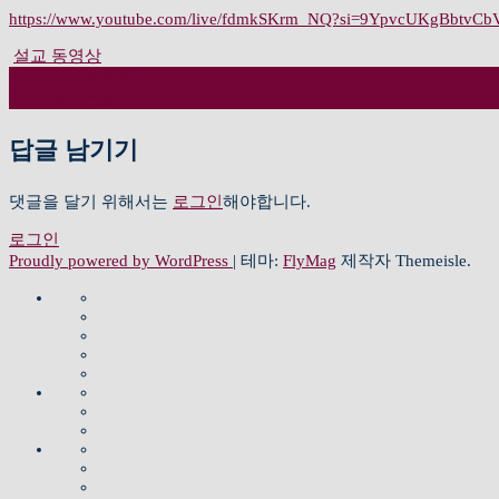
https://www.youtube.com/live/fdmkSKrm_NQ?si=9YpvcUKgBbtvC
설교 동영상
←
20251026주보
글
20251102주보
→
내
답글 남기기
비
댓글을 달기 위해서는
로그인
해야합니다.
게
로그인
이
Proudly powered by WordPress
|
테마:
FlyMag
제작자 Themeisle.
션
교
담
모
회
임
예
임
소
목
교
배
및
개
사
교
회
및
섬
Für
인
예
설
회
역
소
uns
김
사
찬
배
교
약
사
식
이
Willkommen
찬
양
와
동
도
와
Aktuelle
Pastoren
교
유
양
동
찬
영
Karte
Info
조
청
육
초
대
영
양
상
직
청
소
과
등
Chor
상
Gottesdienst
Predigt