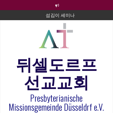
컨
텐
츠
섬김이 세미나
로
바
김태희 자매 졸업연주
로
2023년 어린이 주일 유초등부 발표
가
기
라합3 나라 봉헌송
그리스도인의 생활영성 1기 수료식
뒤셀도르프
은퇴사-우선화 권사
선교교회
20260322 주안에 가만히 머물기(요한복음 15:1-17) 손
훈목사
Presbyterianische
Missionsgemeinde Düsseldrf e.V.