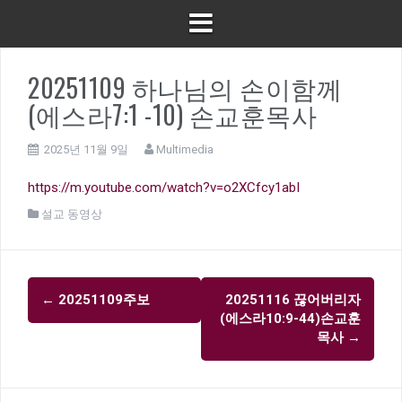
20251109 하나님의 손이함께
(에스라7:1 -10) 손교훈목사
2025년 11월 9일
Multimedia
https://m.youtube.com/watch?v=o2XCfcy1abI
설교 동영상
글
←
20251109주보
20251116 끊어버리자
내
(에스라10:9-44)손교훈
비
목사
→
게
이