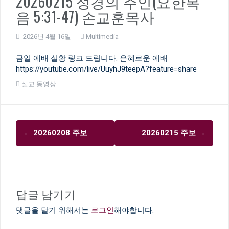
20260215 성경의 주인(요한복
음 5:31-47) 손교훈목사
2026년 4월 16일
Multimedia
금일 예배 실황 링크 드립니다. 은혜로운 예배
https://youtube.com/live/UuyhJ9teepA?feature=share
설교 동영상
글
←
20260208 주보
20260215 주보
→
내
비
게
이
답글 남기기
션
댓글을 달기 위해서는
로그인
해야합니다.