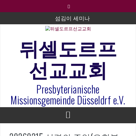
컨
텐
츠
섬김이 세미나
로
바
김태희 자매 졸업연주
로
뒤셀도르프
2023년 어린이 주일 유초등부 발표
가
기
라합3 나라 봉헌송
선교교회
그리스도인의 생활영성 1기 수료식
은퇴사-우선화 권사
Presbyterianische
20260322 주안에 가만히 머물기(요한복음 15:1-17) 손
훈목사
Missionsgemeinde Düsseldrf e.V.