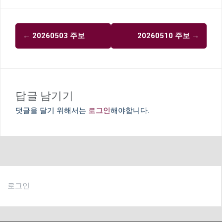
글
←
20260503 주보
20260510 주보
→
내
비
게
이
답글 남기기
션
댓글을 달기 위해서는
로그인
해야합니다.
로그인