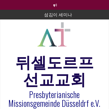
컨
텐
츠
섬김이 세미나
로
바
김태희 자매 졸업연주
로
2023년 어린이 주일 유초등부 발표
가
기
라합3 나라 봉헌송
그리스도인의 생활영성 1기 수료식
뒤셀도르프
은퇴사-우선화 권사
선교교회
20260322 주안에 가만히 머물기(요한복음 15:1-17) 손
훈목사
Presbyterianische
Missionsgemeinde Düsseldrf e.V.