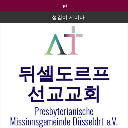
컨
텐
츠
섬김이 세미나
로
바
김태희 자매 졸업연주
로
2023년 어린이 주일 유초등부 발표
가
기
라합3 나라 봉헌송
그리스도인의 생활영성 1기 수료식
뒤셀도르프
은퇴사-우선화 권사
선교교회
20260322 주안에 가만히 머물기(요한복음 15:1-17) 손
훈목사
Presbyterianische
Missionsgemeinde Düsseldrf e.V.