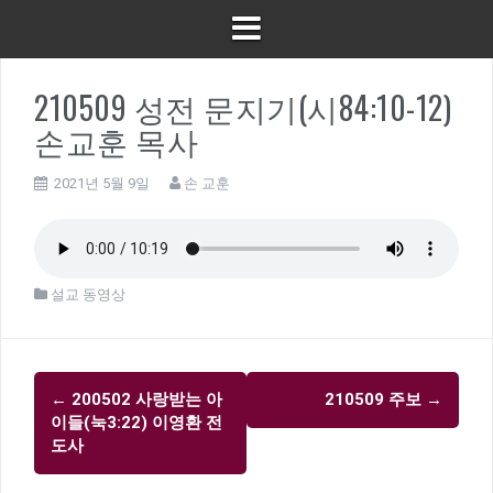
210509 성전 문지기(시84:10-12)
손교훈 목사
2021년 5월 9일
손 교훈
설교 동영상
글
←
200502 사랑받는 아
210509 주보
→
내
이들(눅3:22) 이영환 전
비
도사
게