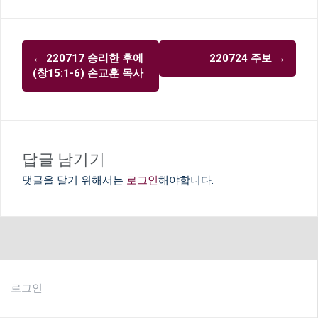
글
←
220717 승리한 후에
220724 주보
→
내
(창15:1-6) 손교훈 목사
비
게
이
션
답글 남기기
댓글을 달기 위해서는
로그인
해야합니다.
로그인