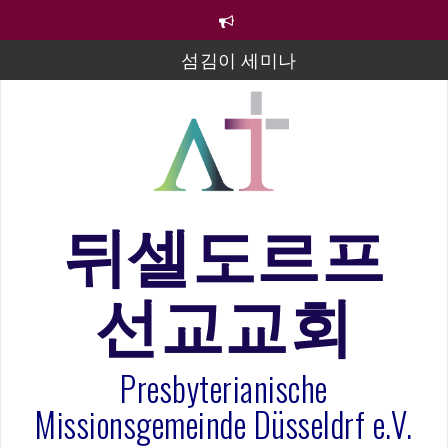
컨
텐
츠
섬김이 세미나
로
바
김태희 자매 졸업연주
로
2023년 어린이 주일 유초등부 발표
가
기
라합3 나라 봉헌송
그리스도인의 생활영성 1기 수료식
뒤셀도르프
은퇴사-우선화 권사
선교교회
20260322 주안에 가만히 머물기(요한복음 15:1-17) 손
훈목사
Presbyterianische
Missionsgemeinde Düsseldrf e.V.