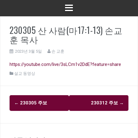
230305 산 사람(마17:1-13) 손교
훈 목사
2023년 3월 5일
손 교훈
https://youtube.com/live/3sLCm1v2DdE?feature=share
설교 동영상
글
←
230305 주보
230312 주보
→
내
비
게
이