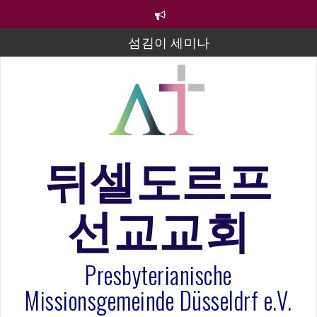
컨
텐
츠
섬김이 세미나
로
바
김태희 자매 졸업연주
로
2023년 어린이 주일 유초등부 발표
가
기
라합3 나라 봉헌송
그리스도인의 생활영성 1기 수료식
뒤셀도르프
은퇴사-우선화 권사
선교교회
20260322 주안에 가만히 머물기(요한복음 15:1-17) 손
훈목사
Presbyterianische
Missionsgemeinde Düsseldrf e.V.