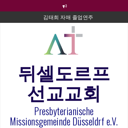
컨
텐
츠
김태희 자매 졸업연주
로
바
2023년 어린이 주일 유초등부 발표
로
라합3 나라 봉헌송
가
기
그리스도인의 생활영성 1기 수료식
은퇴사-우선화 권사
뒤셀도르프
20260322 주안에 가만히 머물기(요한복음 15:1-17) 손
훈목사
선교교회
섬김이 세미나
Presbyterianische
Missionsgemeinde Düsseldrf e.V.