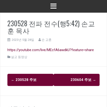
230528 전파 전수(행5:42) 손교
훈 목사
2023년 5월 28일
손 교훈
https://youtube.com/live/MEcfA6awdkU?feature=share
설교 동영상
글
←
230528 주보
230604 주보
→
내
비
게
이