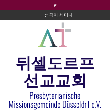
컨
텐
츠
섬김이 세미나
로
바
김태희 자매 졸업연주
로
2023년 어린이 주일 유초등부 발표
가
기
라합3 나라 봉헌송
그리스도인의 생활영성 1기 수료식
뒤셀도르프
은퇴사-우선화 권사
선교교회
20260322 주안에 가만히 머물기(요한복음 15:1-17) 손
훈목사
Presbyterianische
Missionsgemeinde Düsseldrf e.V.