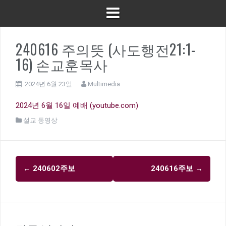
240616 주의뜻 (사도행전21:1-
16) 손교훈목사
2024년 6월 23일
Multimedia
2024년 6월 16일 예배 (youtube.com)
설교 동영상
글
←
240602주보
240616주보
→
내
비
게
이