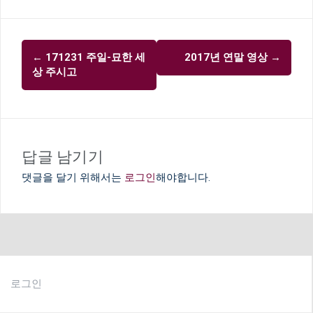
글
←
171231 주일-묘한 세
2017년 연말 영상
→
내
상 주시고
비
게
이
션
답글 남기기
댓글을 달기 위해서는
로그인
해야합니다.
로그인