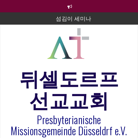
컨
텐
츠
섬김이 세미나
로
바
김태희 자매 졸업연주
로
2023년 어린이 주일 유초등부 발표
가
기
라합3 나라 봉헌송
그리스도인의 생활영성 1기 수료식
뒤셀도르프
은퇴사-우선화 권사
선교교회
20260322 주안에 가만히 머물기(요한복음 15:1-17) 손
훈목사
Presbyterianische
Missionsgemeinde Düsseldrf e.V.