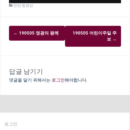
찬양 동영상
글
←
190505 영광의 왕께
190505 어린이주일 주
내
보
→
비
게
이
답글 남기기
션
댓글을 달기 위해서는
로그인
해야합니다.
로그인