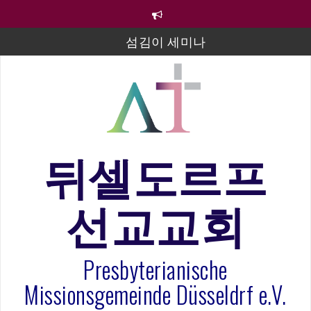
컨
텐
츠
섬김이 세미나
로
바
김태희 자매 졸업연주
로
2023년 어린이 주일 유초등부 발표
가
기
라합3 나라 봉헌송
그리스도인의 생활영성 1기 수료식
뒤셀도르프
은퇴사-우선화 권사
선교교회
20260322 주안에 가만히 머물기(요한복음 15:1-17) 손
훈목사
Presbyterianische
Missionsgemeinde Düsseldrf e.V.