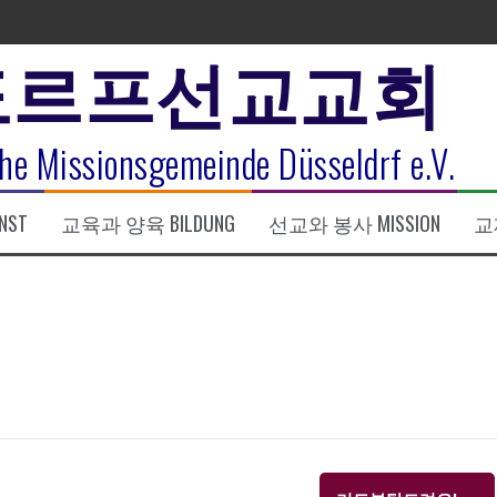
도르프선교교회
표
he Missionsgemeinde Düsseldrf e.V.
식
NST
교육과 양육 BILDUNG
선교와 봉사 MISSION
교제
한복음 15:1-17) 손교훈목사