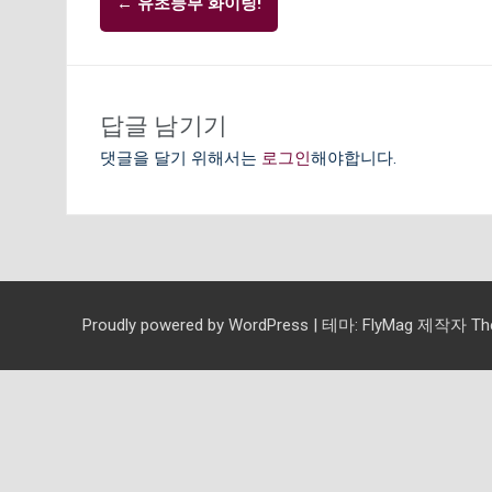
←
유초등부 화이팅!
내
비
게
이
답글 남기기
션
댓글을 달기 위해서는
로그인
해야합니다.
Proudly powered by WordPress
|
테마:
FlyMag
제작자 Them