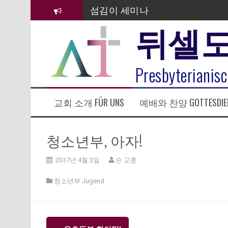
컨
섬김이 세미나
텐
뒤셀
츠
김태희 자매 졸업연주
로
바
2023년 어린이 주일 유초등부 발
로
라합3 나라 봉헌송
Presbyterianisc
가
기
그리스도인의 생활영성 1기 수료
교회 소개 FÜR UNS
예배와 찬양 GOTTESDIE
은퇴사-우선화 권사
20260322 주안에 가만히 머물기(요
청소년부, 아자!
2017년 4월 3일
손 교훈
청소년부 Jugend
글