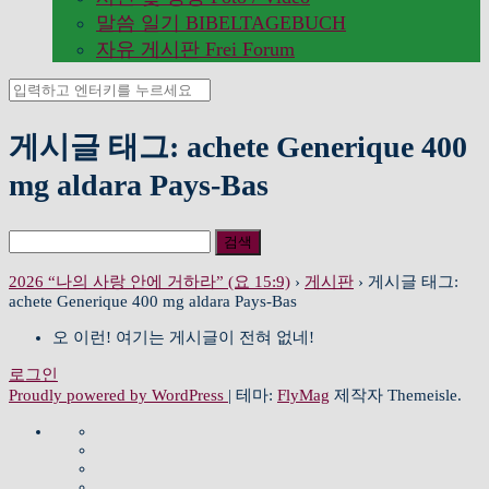
말씀 일기 BIBELTAGEBUCH
자유 게시판 Frei Forum
검
색:
게시글 태그: achete Generique 400
mg aldara Pays-Bas
검
색:
2026 “나의 사랑 안에 거하라” (요 15:9)
›
게시판
›
게시글 태그:
achete Generique 400 mg aldara Pays-Bas
오 이런! 여기는 게시글이 전혀 없네!
로그인
Proudly powered by WordPress
|
테마:
FlyMag
제작자 Themeisle.
교
담
모
회
임
예
임
소
목
교
배