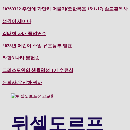
컨
20260322 주안에 가만히 머물기(요한복음 15:1-17) 손교훈목사
텐
츠
섬김이 세미나
로
바
김태희 자매 졸업연주
로
가
2023년 어린이 주일 유초등부 발표
기
라합3 나라 봉헌송
그리스도인의 생활영성 1기 수료식
은퇴사-우선화 권사
뒤셀도르프