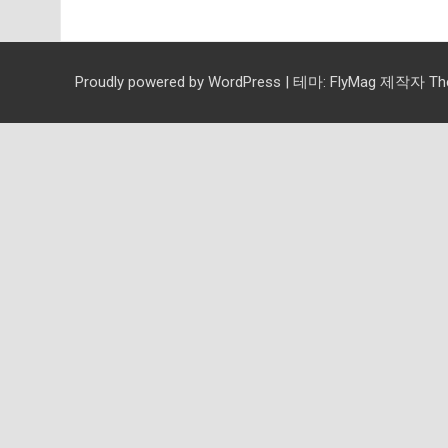
Proudly powered by WordPress
|
테마:
FlyMag
제작자 Them