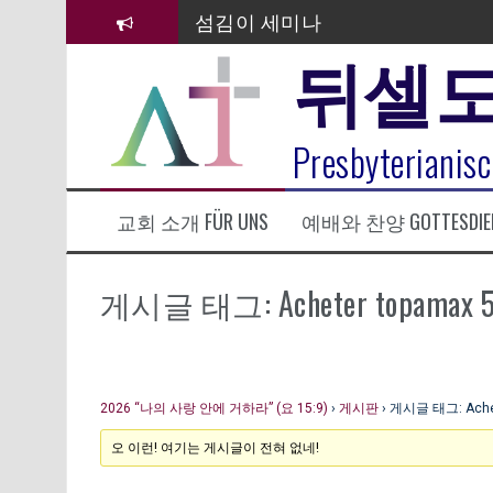
컨
섬김이 세미나
텐
뒤셀
츠
김태희 자매 졸업연주
로
바
2023년 어린이 주일 유초등부 발
로
라합3 나라 봉헌송
Presbyterianisc
가
기
그리스도인의 생활영성 1기 수료
교회 소개 FÜR UNS
예배와 찬양 GOTTESDIE
은퇴사-우선화 권사
20260322 주안에 가만히 머물기(요
게시글 태그: Acheter topamax 5ml 
2026 “나의 사랑 안에 거하라” (요 15:9)
›
게시판
›
게시글 태그: Achete
오 이런! 여기는 게시글이 전혀 없네!