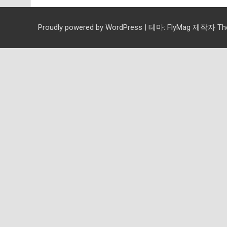
Proudly powered by WordPress
|
테마:
FlyMag
제작자 Them