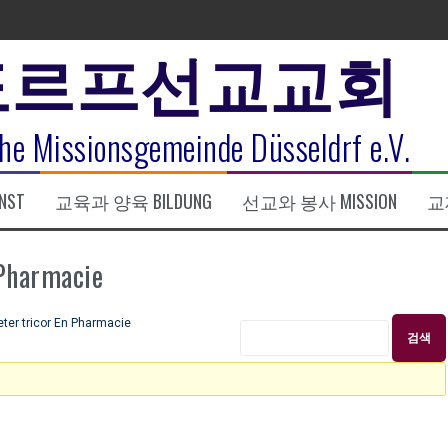
도르프선교교회
표
he Missionsgemeinde Düsseldrf e.V.
식
NST
교육과 양육 BILDUNG
선교와 봉사 MISSION
교제
한복음 15:1-17) 손교훈목사
harmacie
r tricor En Pharmacie