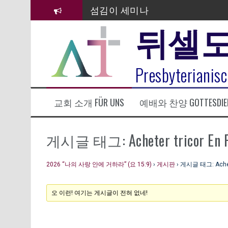
컨
섬김이 세미나
텐
뒤셀
츠
김태희 자매 졸업연주
로
바
2023년 어린이 주일 유초등부 발
로
라합3 나라 봉헌송
Presbyterianisc
가
기
그리스도인의 생활영성 1기 수료
교회 소개 FÜR UNS
예배와 찬양 GOTTESDIE
은퇴사-우선화 권사
20260322 주안에 가만히 머물기(요
게시글 태그: Acheter tricor En P
2026 “나의 사랑 안에 거하라” (요 15:9)
›
게시판
›
게시글 태그: Achete
오 이런! 여기는 게시글이 전혀 없네!