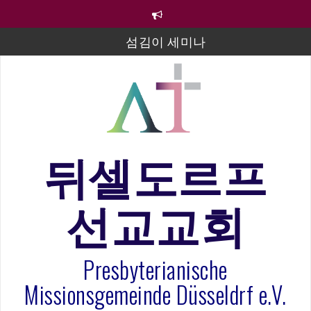
컨
텐
츠
섬김이 세미나
로
바
김태희 자매 졸업연주
로
2023년 어린이 주일 유초등부 발표
가
기
라합3 나라 봉헌송
그리스도인의 생활영성 1기 수료식
뒤셀도르프
은퇴사-우선화 권사
선교교회
20260322 주안에 가만히 머물기(요한복음 15:1-17) 손
훈목사
Presbyterianische
Missionsgemeinde Düsseldrf e.V.