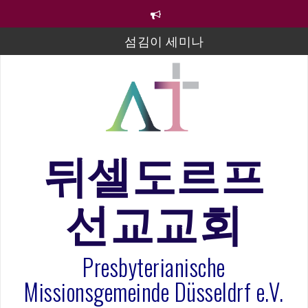
컨
텐
츠
섬김이 세미나
로
바
김태희 자매 졸업연주
로
2023년 어린이 주일 유초등부 발표
가
기
라합3 나라 봉헌송
그리스도인의 생활영성 1기 수료식
뒤셀도르프
은퇴사-우선화 권사
선교교회
20260322 주안에 가만히 머물기(요한복음 15:1-17) 손
훈목사
Presbyterianische
Missionsgemeinde Düsseldrf e.V.