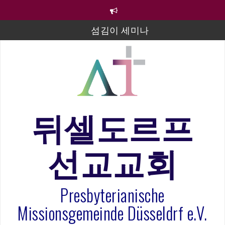
컨
텐
츠
섬김이 세미나
로
바
김태희 자매 졸업연주
로
2023년 어린이 주일 유초등부 발표
가
기
라합3 나라 봉헌송
그리스도인의 생활영성 1기 수료식
뒤셀도르프
은퇴사-우선화 권사
선교교회
20260322 주안에 가만히 머물기(요한복음 15:1-17) 손
훈목사
Presbyterianische
Missionsgemeinde Düsseldrf e.V.